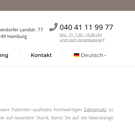
in
in
in
Facebook
Instagram
YouTube
new
new
new
page
page
page
window
window
window
opens
opens
opens
040 41 11 99 77
endorfer Landstr. 77
in
in
in
Mo. - Fr. 7.30 - 19.30 Uhr
249 Hamburg
und nach Vereinbarung
new
new
new
window
window
window
ung
Kontakt
Deutsch
nsere Patienten qualitativ hochwertigen
Zahnersatz
zu
Sie auf neuestem Stand, damit Sie auf die lebenslange