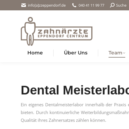
Search:
info[a]zzeppendorf.de
040 41 11 99 77
Suche
Home
Über Uns
Team
Dental Meisterlab
Ein eigenes Dentalmeisterlabor innerhalb der Praxis 
bieten. Durch kontinuierliche Weiterbildungsmaßnahme
Qualität ihres Zahnersatzes zählen können.